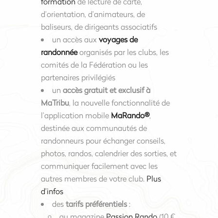
formation
de lecture de carte,
d’orientation, d’animateurs, de
baliseurs, de dirigeants associatifs
un accès aux
voyages de
randonnée
organisés par les clubs, les
comités de la Fédération ou les
partenaires privilégiés
un
accès gratuit et exclusif à
MaTribu
, la nouvelle fonctionnalité de
l’application mobile
MaRando
®
,
destinée aux communautés de
randonneurs pour échanger conseils,
photos, randos, calendrier des sorties, et
communiquer facilement avec les
autres membres de votre club.
Plus
d’infos
des
tarifs préférentiels
:
au magazine
Passion Rando
(10 €