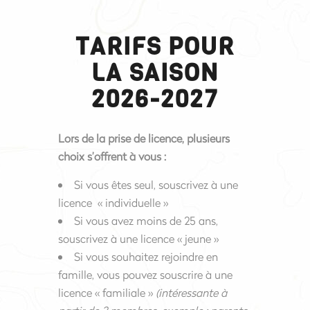
TARIFS POUR
LA SAISON
2026-2027
Lors de la prise de licence, plusieurs
choix s’offrent à vous :
Si vous êtes seul, souscrivez à une
licence « individuelle »
Si vous avez moins de 25 ans,
souscrivez à une licence « jeune »
Si vous souhaitez rejoindre en
famille, vous pouvez souscrire à une
licence « familiale »
(intéressante à