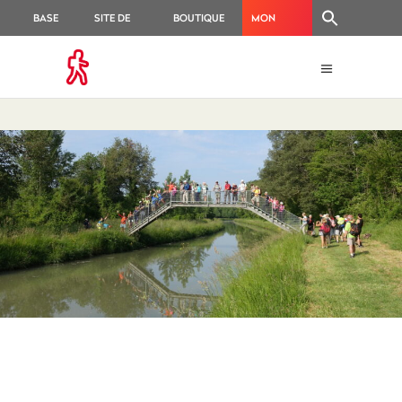
BASE
SITE DE
BOUTIQUE
MON
DOC
GESTION
ESPACE
ADHÉRENT
REJOINDRE UN
CLUB ET SE
LICENCIER À LA
FFRANDONNÉE