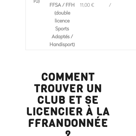
PJ)
FFSA / FFH
11,00 €
/
(double
licence
Sports
Adaptés /
Handisport)
COMMENT
TROUVER UN
CLUB ET SE
LICENCIER À LA
FFRANDONNÉE
?