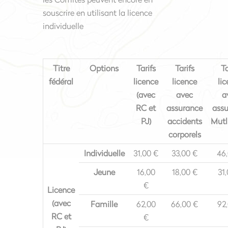
souscrire en utilisant la licence
individuelle
Titre
Options
Tarifs
Tarifs
Ta
fédéral
licence
licence
li
(avec
avec
a
RC et
assurance
ass
PJ)
accidents
Mutli
corporels
Individuelle
31,00 €
33,00 €
46
Jeune
16,00
18,00 €
31
€
Licence
(avec
Famille
62,00
66,00 €
92
RC et
€