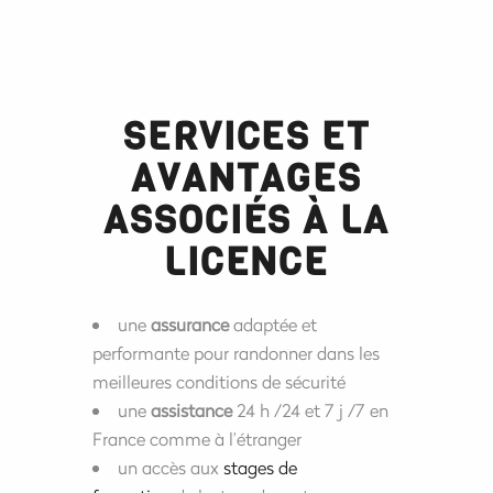
SERVICES ET
AVANTAGES
ASSOCIÉS À LA
LICENCE
une
assurance
adaptée et
performante pour randonner dans les
meilleures conditions de sécurité
une
assistance
24 h /24 et 7 j /7 en
France comme à l’étranger
un accès aux
stages de